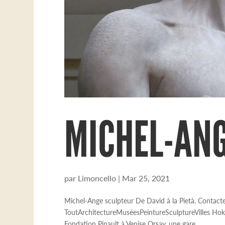
MICHEL-AN
par
Limoncello
|
Mar 25, 2021
Michel-Ange sculpteur De David à la Pietà. Contacte
ToutArchitectureMuséesPeintureSculptureVilles Hoku
Fondation Pinault à Venise Orsay, une gare...