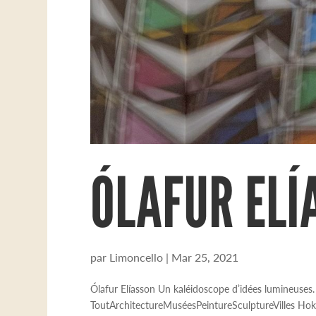
ÓLAFUR ELÍ
par
Limoncello
|
Mar 25, 2021
Ólafur Elíasson Un kaléidoscope d’idées lumineuses.
ToutArchitectureMuséesPeintureSculptureVilles Hoku