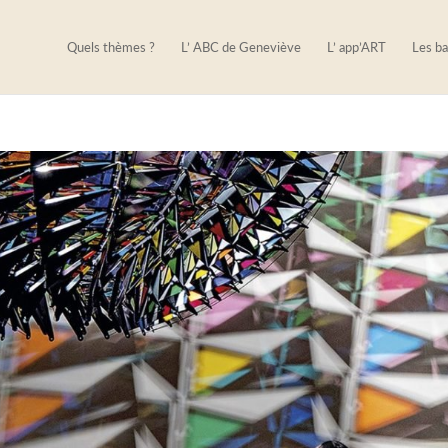
Quels thèmes ?
L’ ABC de Geneviève
L’ app’ART
Les ba