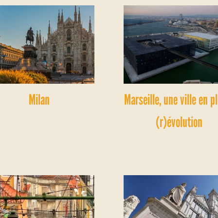
Milan
Marseille, une ville en p
(r)évolution