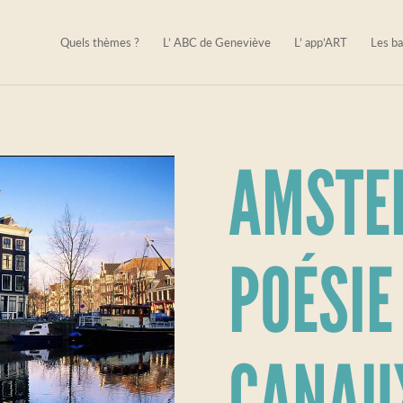
Quels thèmes ?
L’ ABC de Geneviève
L’ app’ART
Les ba
AMSTE
POÉSIE
CANAU