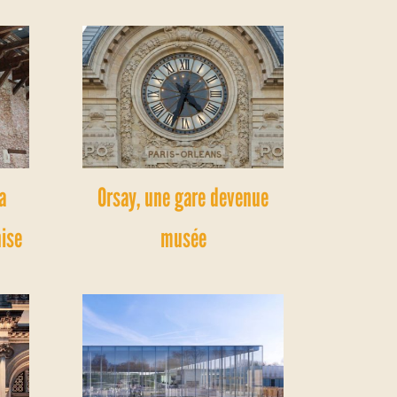
a
Orsay, une gare devenue
nise
musée