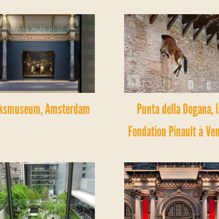
jksmuseum, Amsterdam
Punta della Dogana, l
Fondation Pinault à Ve