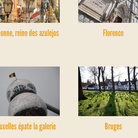
bonne, reine des azulejos
Florence
uxelles épate la galerie
Bruges