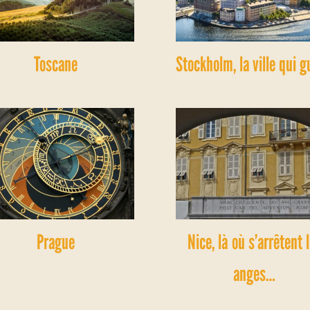
Toscane
Stockholm, la ville qui g
Prague
Nice, là où s’arrêtent 
anges…