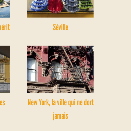
uérit
Séville
les
New York, la ville qui ne dort
jamais