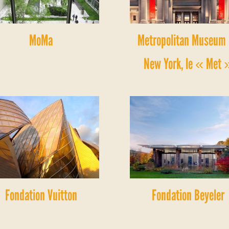
MoMa
Metropolitan Museum
New York, le « Met 
Fondation Vuitton
Fondation Beyeler