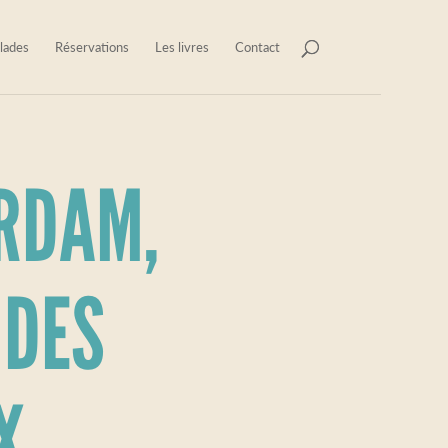
lades
Réservations
Les livres
Contact
RDAM,
 DES
X