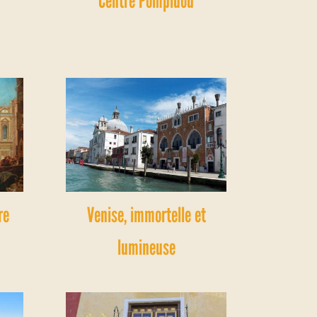
Centre Pompidou
re
Venise, immortelle et
lumineuse