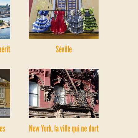
uérit
Séville
les
New York, la ville qui ne dort