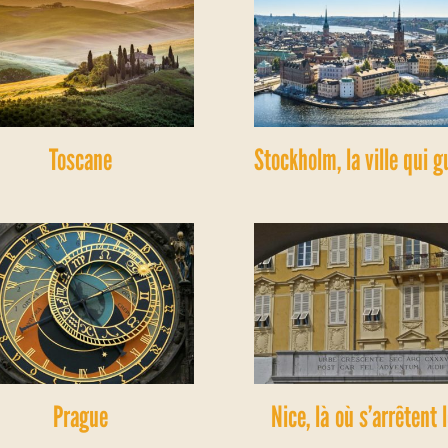
Toscane
Stockholm, la ville qui g
Prague
Nice, là où s’arrêtent 