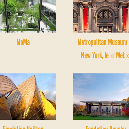
MoMa
Metropolitan Museum
New York, le « Met 