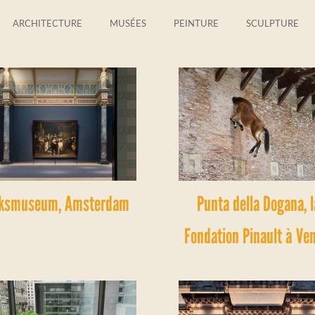
ARCHITECTURE
MUSÉES
PEINTURE
SCULPTURE
jksmuseum, Amsterdam
Punta della Dogana, l
Fondation Pinault à Ve