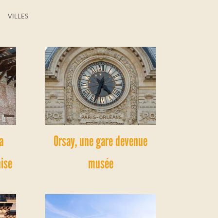
VILLES
a
Orsay, une gare devenue
nise
musée