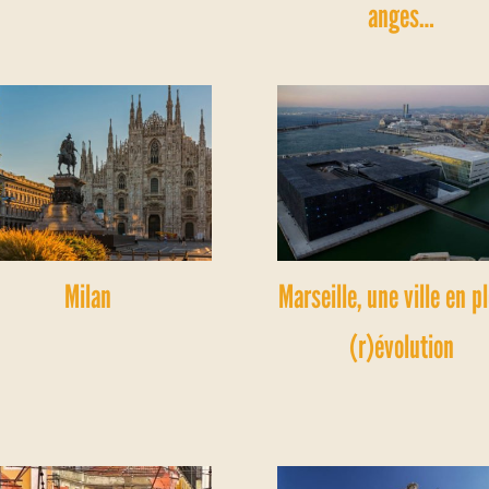
anges…
Milan
Marseille, une ville en p
(r)évolution