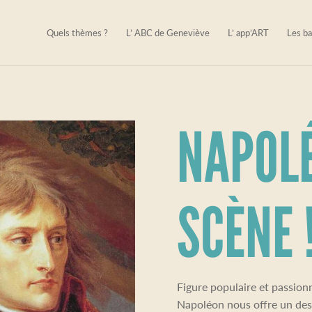
Quels thèmes ?
L’ ABC de Geneviève
L’ app’ART
Les ba
NAPOLÉ
SCÈNE 
Figure populaire et passionn
Napoléon nous offre un dest