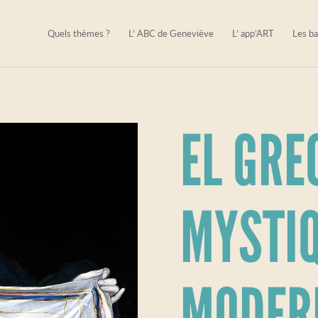
Quels thèmes ?
L’ ABC de Geneviève
L’ app’ART
Les ba
EL GRE
MYSTIQ
MODER