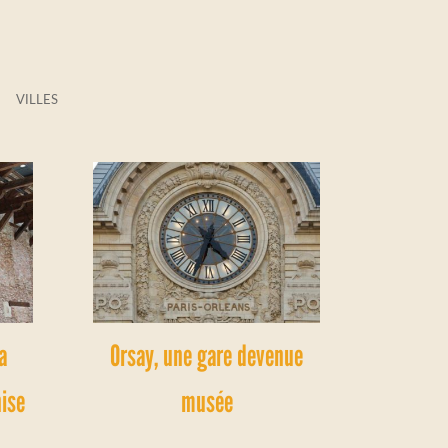
VILLES
a
Orsay, une gare devenue
nise
musée