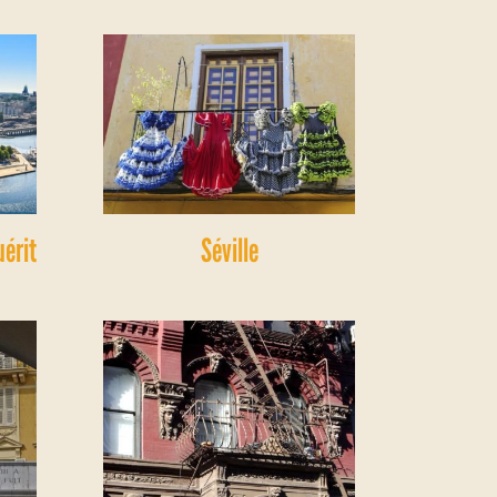
uérit
Séville