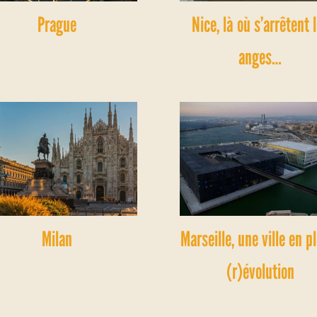
Prague
Nice, là où s’arrêtent 
anges…
Milan
Marseille, une ville en p
(r)évolution