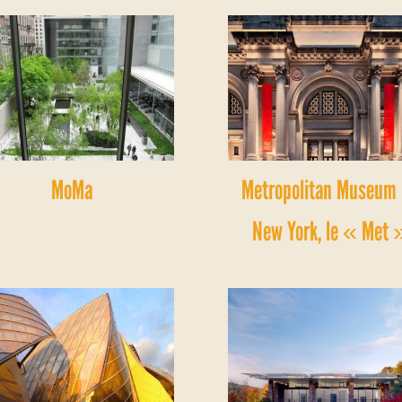
MoMa
Metropolitan Museum
New York, le « Met 