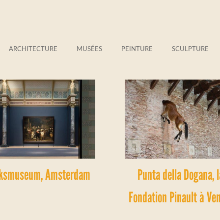
ARCHITECTURE
MUSÉES
PEINTURE
SCULPTURE
jksmuseum, Amsterdam
Punta della Dogana, l
Fondation Pinault à Ve