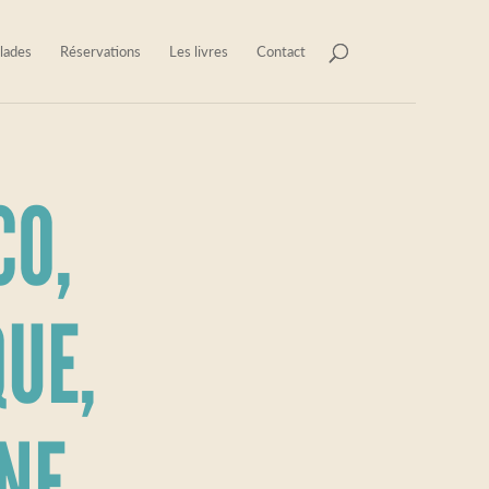
lades
Réservations
Les livres
Contact
CO,
UE,
NE,