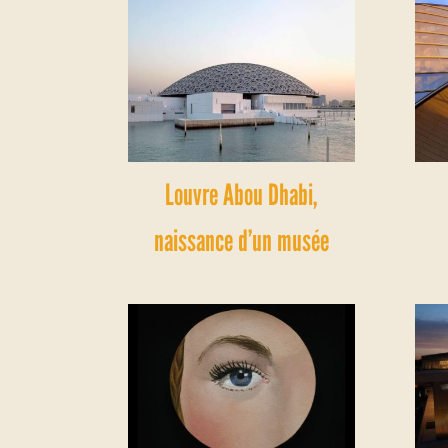
Louvre Abou Dhabi,
naissance d’un musée