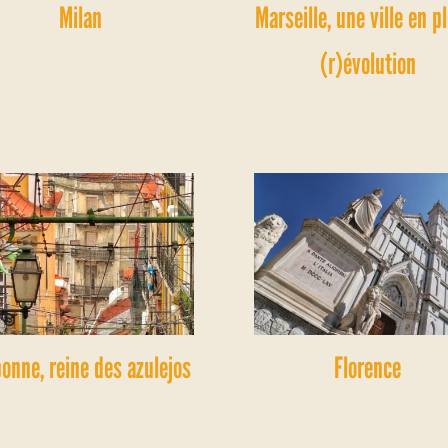
Milan
Marseille, une ville en p
(r)évolution
bonne, reine des azulejos
Florence