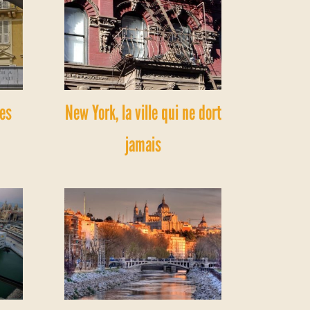
les
New York, la ville qui ne dort
jamais