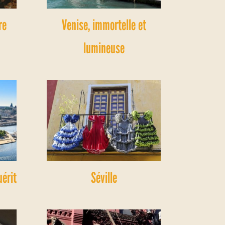
re
Venise, immortelle et
lumineuse
uérit
Séville