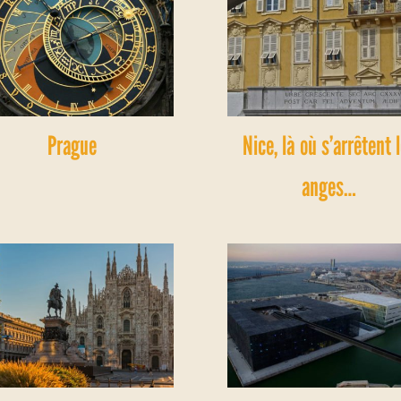
Prague
Nice, là où s’arrêtent 
anges…