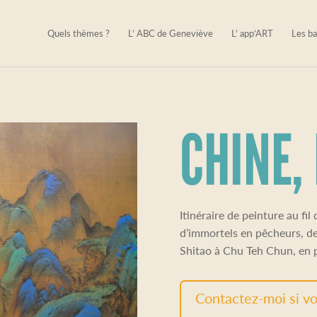
Quels thèmes ?
L’ ABC de Geneviève
L’ app’ART
Les ba
CHINE,
Itinéraire de peinture au fi
d’immortels en pêcheurs, de
Shitao à Chu Teh Chun, en
Contactez-moi si vo