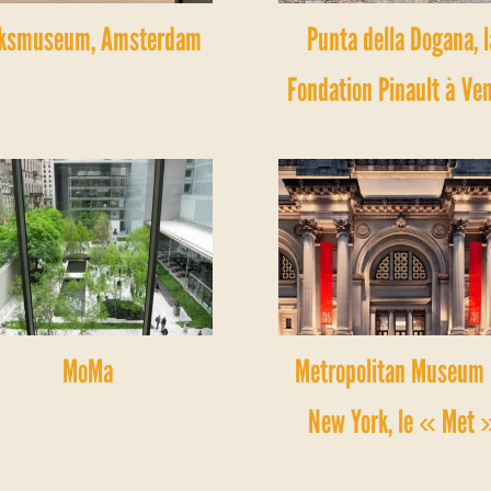
jksmuseum, Amsterdam
Punta della Dogana, l
Fondation Pinault à Ve
MoMa
Metropolitan Museum
New York, le « Met 