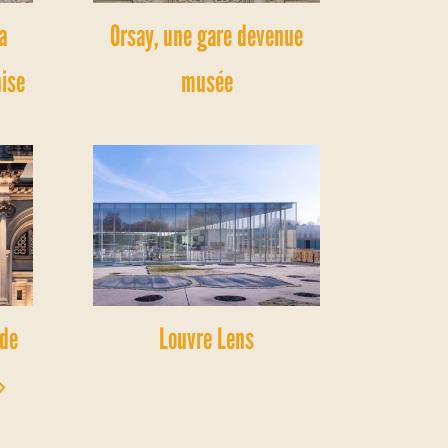
a
Orsay, une gare devenue
nise
musée
 de
Louvre Lens
»